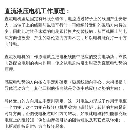
直流液压电机
工作原理：
直流电机里边固定有环状永磁体，电流通过转子上的线圈产生安培
力，当转子上的线圈与磁场平行时，再继续转受到的磁场方向将改
变，因此此时转子末端的电刷跟转换片交替接触，从而线圈上的电
流方向也改变，产生的洛伦兹力方向不变，所以电机能保持一个方
向转动。
直流发电机的工作原理就是把电枢线圈中感应的交变电动势，靠换
向器配合电刷的换向作用，使之从电刷端引出时变为直流电动势的
原理。
感应电动势的方向按右手定则确定（磁感线指向手心，大拇指指向
导体运动方向，其他四指的指向就是导体中感应电动势的方向）。
导体受力的方向用左手定则确定。这一对电磁力形成了作用于电枢
一个力矩，这个力矩在旋转电机里称为电磁转矩，转矩的方向是逆
时针方向，企图使电枢逆时针方向转动。如果此电磁转矩能够克服
电枢上的阻转矩（例如由摩擦引起的阻转矩以及其它负载转矩），
电枢就能按逆时针方向旋转起来。