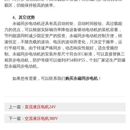
载区，仍能保持较高的效率。
4、其它优势
永磁同步电动机还具有高启动转矩、启动时间较短、高过载能
力的优点，可以根据实际轴功率降低设备驱动电动机的装机容量，
节约能源同时减少固定资产的投资。永磁同步电动机控制方便，转
速恒定，不随负载的波动、电压的波动而变化，只决定于频率，运
行平稳可靠。由于转速严格同步，动态响应性能好，适合变频控
制。永磁同步电动机的安装外形尺寸符合IEC标准，可以直接替换三
相异步电动机，防护等级可以做到IP54和IP55，个别厂家还生产防爆
型永磁同步电动机。
如果您有需要，可以联系我们
购买永磁同步电机
！
上一篇：
直流液压电机24V
下一篇：
交流液压电机380V