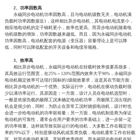
2、功率因数高
永磁同步电动机功率因数高，且与电动机级数无关，电动机满
负载时功率因数接近1，这样相比异步电动机，其电动机电流更小，
相应地电动机的定子铜耗更小，效率也更高。而异步电动机随着电
动机级数的增加，功率因数越来越低。而且，因为永磁同步电动机
功率因数高，电动机配套的电源（变压器）容量理论上是可以降
低，同时可以降低配套的开关设备和电缆等规格。
3、效率高
相比异步电动机，永磁同步电动机在轻载时效率值要高很多，
其高效运行范围宽，在25%～120%范围内效率大于90%，永磁同步
电动机额定效率可达现行国标的1级能效要求，这是其在节能方面，
相比异步电动机的一个优势。实际运行中，电动机在驱动负载时很
少以满功率运行。其原因是：一方面，设计人员在电动机选型时，
一般是依据负载的极限工况来确定电动机功率，而极限工况出现的
机会是很少的，同时，为防止在异常工况时烧损电动机，设计时也
会进一步给电动机的功率留裕量；另一方面，电动机制造商为保证
电动机的可靠性，通常会在用户要求的功率基础上，进一步留一定
的功率裕量。这样就导致实际运行的电动机，大多数工作在额定功
率的70%以下，特别是驱动风机或泵类负载，电动机通常工作在轻载
区。对异步电动机来讲，其轻载效率很低，而永磁同步电动机在轻