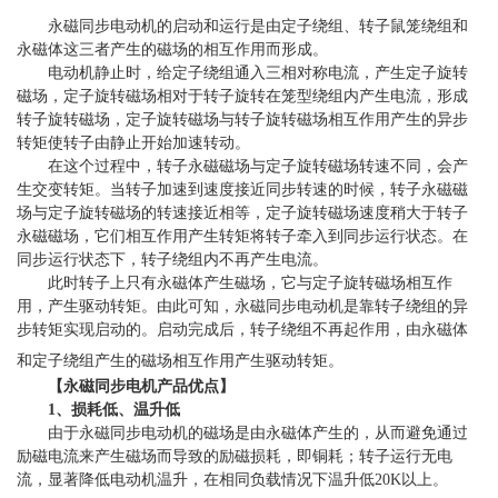
永磁同步电动机的启动和运行是由定子绕组、转子鼠笼绕组和
永磁体这三者产生的磁场的相互作用而形成。
电动机静止时，给定子绕组通入三相对称电流，产生定子旋转
磁场，定子旋转磁场相对于转子旋转在笼型绕组内产生电流，形成
转子旋转磁场，定子旋转磁场与转子旋转磁场相互作用产生的异步
转矩使转子由静止开始加速转动。
在这个过程中，转子永磁磁场与定子旋转磁场转速不同，会产
生交变转矩。当转子加速到速度接近同步转速的时候，转子永磁磁
场与定子旋转磁场的转速接近相等，定子旋转磁场速度稍大于转子
永磁磁场，它们相互作用产生转矩将转子牵入到同步运行状态。在
同步运行状态下，转子绕组内不再产生电流。
此时转子上只有永磁体产生磁场，它与定子旋转磁场相互作
用，产生驱动转矩。由此可知，永磁同步电动机是靠转子绕组的异
步转矩实现启动的。启动完成后，转子绕组不再起作用，由永磁体
和定子绕组产生的磁场相互作用产生驱动转矩。
【
永磁同步电机产品
优点】
1、损耗低、温升低
由于永磁同步电动机的磁场是由永磁体产生的，从而避免通过
励磁电流来产生磁场而导致的励磁损耗，即铜耗；转子运行无电
流，显著降低电动机温升，在相同负载情况下温升低20K以上。